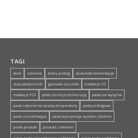
TAGI
atest
ciśnienie
dobry poślizg
doskonała konserwacja
duża plastyczność
gumowe uszczelki
instalacje CO
instalacje PCV
pasta chroni przed korozją
pasta nie wysycha
pasta odporna na wysoką temperaturę
pasta poślizgowa
pasta uszczelniająca
pasta wytrzymuje wysokie ciśnienie
polski produkt
produkt z atestem
super pasta uszczelniająca z włókniną
super pasta z włókniną