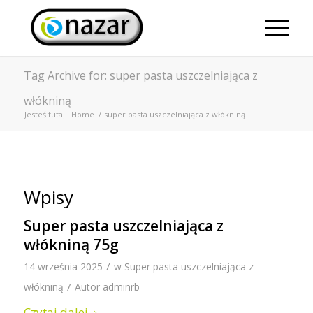
Tag Archive for: super pasta uszczelniająca z
włókniną
Jesteś tutaj:
Home
/
super pasta uszczelniająca z włókniną
Wpisy
Super pasta uszczelniająca z
włókniną 75g
/
14 września 2025
w
Super pasta uszczelniająca z
/
włókniną
Autor
adminrb
Czytaj dalej